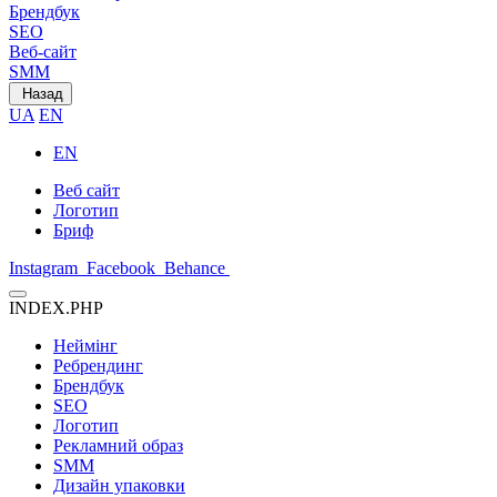
Брендбук
SEO
Веб-сайт
SMM
Назад
UA
EN
EN
Веб сайт
Логотип
Бриф
Instagram
Facebook
Behance
INDEX.PHP
Неймінг
Ребрендинг
Брендбук
SEO
Логотип
Рекламний образ
SMM
Дизайн упаковки