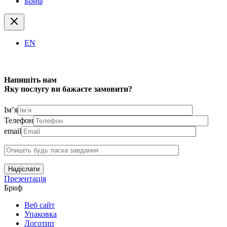
Бриф
EN
Напишіть нам
Яку послугу ви бажаєте замовити?
Ім’я
Телефон
email
Надіслати
Презентація
Бриф
Веб сайт
Упаковка
Логотип