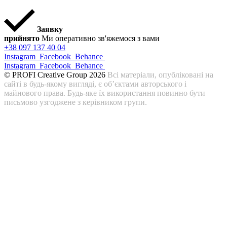
Заявку
прийнято
Ми оперативно зв'яжемося з вами
+38 097 137 40 04
Instagram
Facebook
Behance
Instagram
Facebook
Behance
© PROFI Creative Group 2026
Всі матеріали, опубліковані на
сайті в будь-якому вигляді, є об’єктами авторського і
майнового права. Будь-яке їх використання повинно бути
письмово узгоджене з керівником групи.