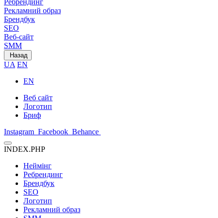
Ребрендинг
Рекламний образ
Брендбук
SEO
Веб-сайт
SMM
Назад
UA
EN
EN
Веб сайт
Логотип
Бриф
Instagram
Facebook
Behance
INDEX.PHP
Неймінг
Ребрендинг
Брендбук
SEO
Логотип
Рекламний образ