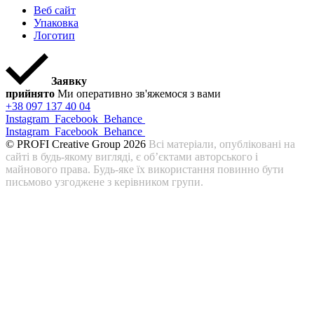
Веб сайт
Упаковка
Логотип
Заявку
прийнято
Ми оперативно зв'яжемося з вами
+38 097 137 40 04
Instagram
Facebook
Behance
Instagram
Facebook
Behance
© PROFI Creative Group 2026
Всі матеріали, опубліковані на
сайті в будь-якому вигляді, є об’єктами авторського і
майнового права. Будь-яке їх використання повинно бути
письмово узгоджене з керівником групи.