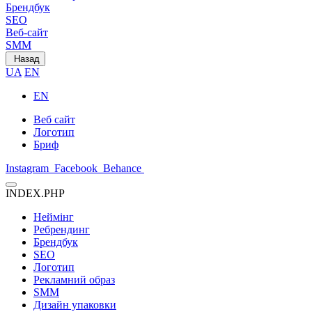
Брендбук
SEO
Веб-сайт
SMM
Назад
UA
EN
EN
Веб сайт
Логотип
Бриф
Instagram
Facebook
Behance
INDEX.PHP
Неймінг
Ребрендинг
Брендбук
SEO
Логотип
Рекламний образ
SMM
Дизайн упаковки