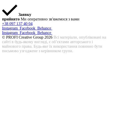
Заявку
прийнято
Ми оперативно зв'яжемося з вами
+38 097 137 40 04
Instagram
Facebook
Behance
Instagram
Facebook
Behance
© PROFI Creative Group 2026
Всі матеріали, опубліковані на
сайті в будь-якому вигляді, є об’єктами авторського і
майнового права. Будь-яке їх використання повинно бути
письмово узгоджене з керівником групи.