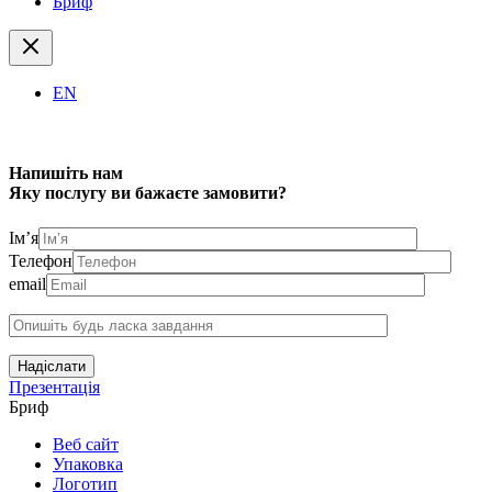
Бриф
EN
Напишіть нам
Яку послугу ви бажаєте замовити?
Ім’я
Телефон
email
Надіслати
Презентація
Бриф
Веб сайт
Упаковка
Логотип