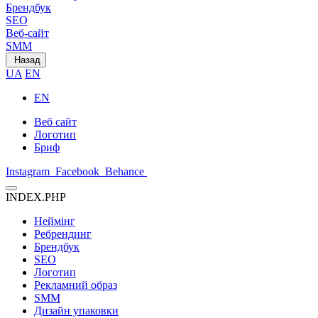
Брендбук
SEO
Веб-сайт
SMM
Назад
UA
EN
EN
Веб сайт
Логотип
Бриф
Instagram
Facebook
Behance
INDEX.PHP
Неймінг
Ребрендинг
Брендбук
SEO
Логотип
Рекламний образ
SMM
Дизайн упаковки