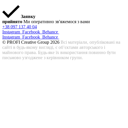
Заявку
прийнято
Ми оперативно зв'яжемося з вами
+38 097 137 40 04
Instagram
Facebook
Behance
Instagram
Facebook
Behance
© PROFI Creative Group 2026
Всі матеріали, опубліковані на
сайті в будь-якому вигляді, є об’єктами авторського і
майнового права. Будь-яке їх використання повинно бути
письмово узгоджене з керівником групи.