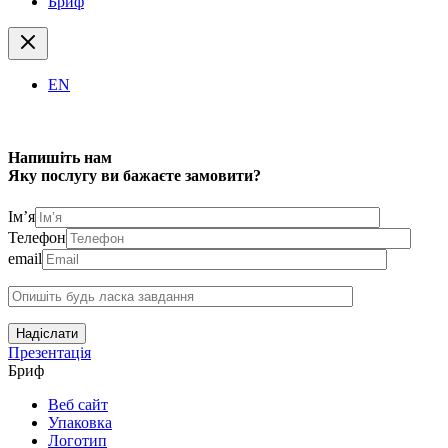
Бриф
EN
Напишіть нам
Яку послугу ви бажаєте замовити?
Ім’я
Телефон
email
Надіслати
Презентація
Бриф
Веб сайт
Упаковка
Логотип