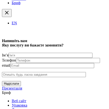
Бриф
EN
Напишіть нам
Яку послугу ви бажаєте замовити?
Ім’я
Телефон
email
Надіслати
Презентація
Бриф
Веб сайт
Упаковка