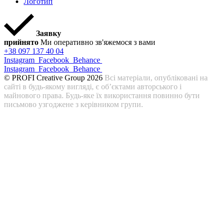
Логотип
Заявку
прийнято
Ми оперативно зв'яжемося з вами
+38 097 137 40 04
Instagram
Facebook
Behance
Instagram
Facebook
Behance
© PROFI Creative Group 2026
Всі матеріали, опубліковані на
сайті в будь-якому вигляді, є об’єктами авторського і
майнового права. Будь-яке їх використання повинно бути
письмово узгоджене з керівником групи.