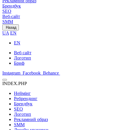
Рекламний образ
Брендбук
SEO
Веб-сайт
SMM
Назад
UA
EN
EN
Веб сайт
Логотип
Бриф
Instagram
Facebook
Behance
INDEX.PHP
Неймінг
Ребрендинг
Брендбук
SEO
Логотип
Рекламний образ
SMM
Дизайн упаковки