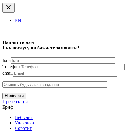
EN
Напишіть нам
Яку послугу ви бажаєте замовити?
Ім’я
Телефон
email
Надіслати
Презентація
Бриф
Веб сайт
Упаковка
Логотип