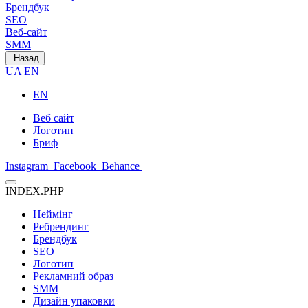
Брендбук
SEO
Веб-сайт
SMM
Назад
UA
EN
EN
Веб сайт
Логотип
Бриф
Instagram
Facebook
Behance
INDEX.PHP
Неймінг
Ребрендинг
Брендбук
SEO
Логотип
Рекламний образ
SMM
Дизайн упаковки