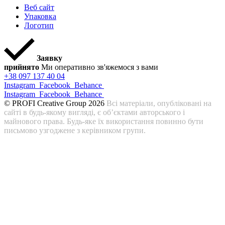
Веб сайт
Упаковка
Логотип
Заявку
прийнято
Ми оперативно зв'яжемося з вами
+38 097 137 40 04
Instagram
Facebook
Behance
Instagram
Facebook
Behance
© PROFI Creative Group 2026
Всі матеріали, опубліковані на
сайті в будь-якому вигляді, є об’єктами авторського і
майнового права. Будь-яке їх використання повинно бути
письмово узгоджене з керівником групи.