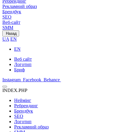
Ребрендинг
Рекламний образ
Брендбук
SEO
Веб-сайт
SMM
Назад
UA
EN
EN
Веб сайт
Логотип
Бриф
Instagram
Facebook
Behance
INDEX.PHP
Неймінг
Ребрендинг
Брендбук
SEO
Логотип
Рекламний образ