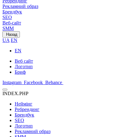
Ребрендинг
Рекламний образ
Брендбук
SEO
Веб-сайт
SMM
Назад
UA
EN
EN
Веб сайт
Логотип
Бриф
Instagram
Facebook
Behance
INDEX.PHP
Неймінг
Ребрендинг
Брендбук
SEO
Логотип
Рекламний образ
SMM