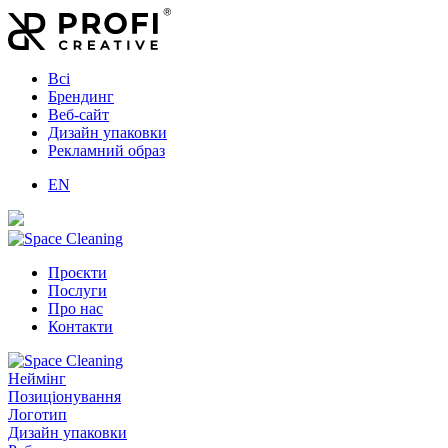
Всі
Брендинг
Веб-сайт
Дизайн упаковки
Рекламний образ
EN
Проєкти
Послуги
Про нас
Контакти
Неймінг
Позиціонування
Логотип
Дизайн упаковки