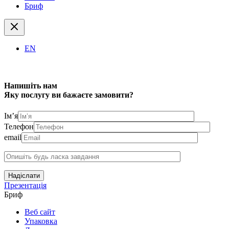
Бриф
EN
Напишіть нам
Яку послугу ви бажаєте замовити?
Ім’я
Телефон
email
Надіслати
Презентація
Бриф
Веб сайт
Упаковка