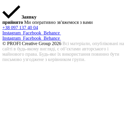
Заявку
прийнято
Ми оперативно зв'яжемося з вами
+38 097 137 40 04
Instagram
Facebook
Behance
Instagram
Facebook
Behance
© PROFI Creative Group 2026
Всі матеріали, опубліковані на
сайті в будь-якому вигляді, є об’єктами авторського і
майнового права. Будь-яке їх використання повинно бути
письмово узгоджене з керівником групи.