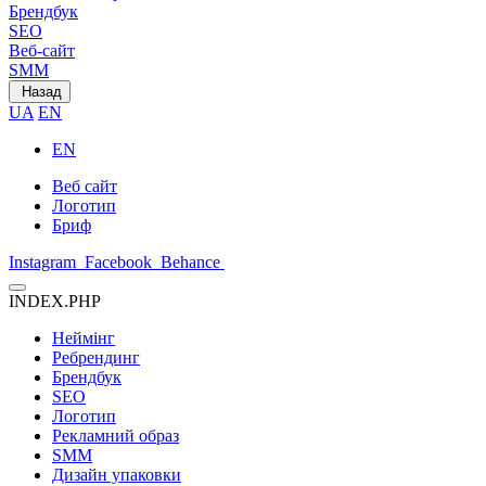
Брендбук
SEO
Веб-сайт
SMM
Назад
UA
EN
EN
Веб сайт
Логотип
Бриф
Instagram
Facebook
Behance
INDEX.PHP
Неймінг
Ребрендинг
Брендбук
SEO
Логотип
Рекламний образ
SMM
Дизайн упаковки