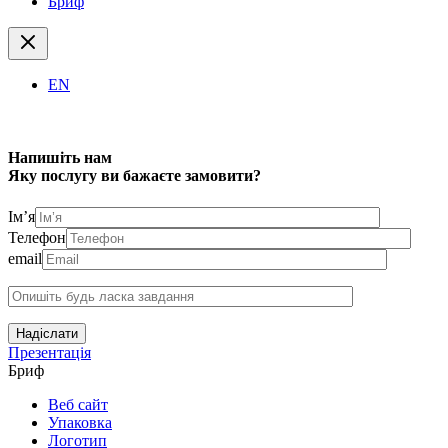
Бриф
EN
Напишіть нам
Яку послугу ви бажаєте замовити?
Ім’я
Телефон
email
Надіслати
Презентація
Бриф
Веб сайт
Упаковка
Логотип