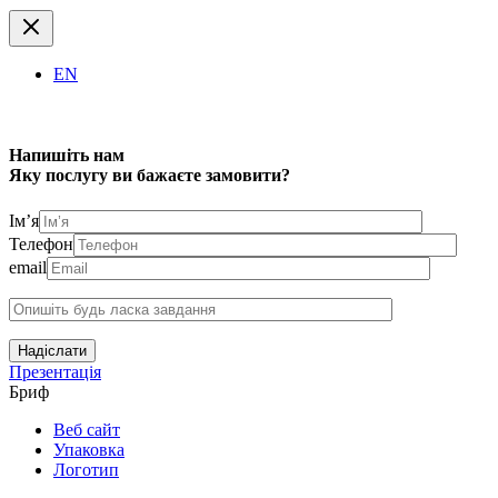
EN
Напишіть нам
Яку послугу ви бажаєте замовити?
Ім’я
Телефон
email
Надіслати
Презентація
Бриф
Веб сайт
Упаковка
Логотип