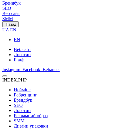
Брендбук
SEO
Веб-сайт
SMM
Назад
UA
EN
EN
Веб сайт
Логотип
Бриф
Instagram
Facebook
Behance
INDEX.PHP
Неймінг
Ребрендинг
Брендбук
SEO
Логотип
Рекламний образ
SMM
Дизайн упаковки