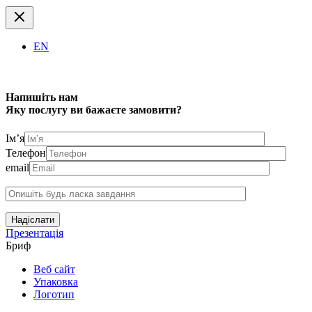
EN
Напишіть нам
Яку послугу ви бажаєте замовити?
Ім’я
Телефон
email
Надіслати
Презентація
Бриф
Веб сайт
Упаковка
Логотип