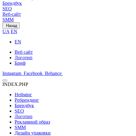
Брендбук
SEO
Веб-сайт
SMM
Назад
UA
EN
EN
Веб сайт
Логотип
Бриф
Instagram
Facebook
Behance
INDEX.PHP
Неймінг
Ребрендинг
Брендбук
SEO
Логотип
Рекламний образ
SMM
Дизайн упаковки