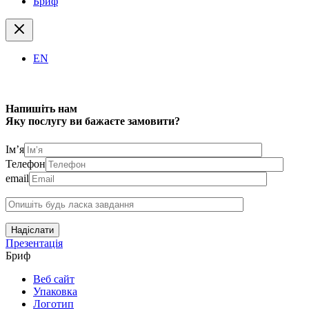
Бриф
EN
Напишіть нам
Яку послугу ви бажаєте замовити?
Ім’я
Телефон
email
Надіслати
Презентація
Бриф
Веб сайт
Упаковка
Логотип