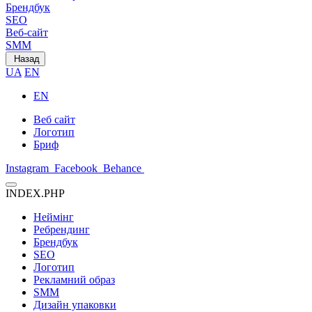
Брендбук
SEO
Веб-сайт
SMM
Назад
UA
EN
EN
Веб сайт
Логотип
Бриф
Instagram
Facebook
Behance
INDEX.PHP
Неймінг
Ребрендинг
Брендбук
SEO
Логотип
Рекламний образ
SMM
Дизайн упаковки