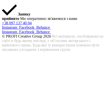
Заявку
прийнято
Ми оперативно зв'яжемося з вами
+38 097 137 40 04
Instagram
Facebook
Behance
Instagram
Facebook
Behance
© PROFI Creative Group 2026
Всі матеріали, опубліковані на
сайті в будь-якому вигляді, є об’єктами авторського і
майнового права. Будь-яке їх використання повинно бути
письмово узгоджене з керівником групи.