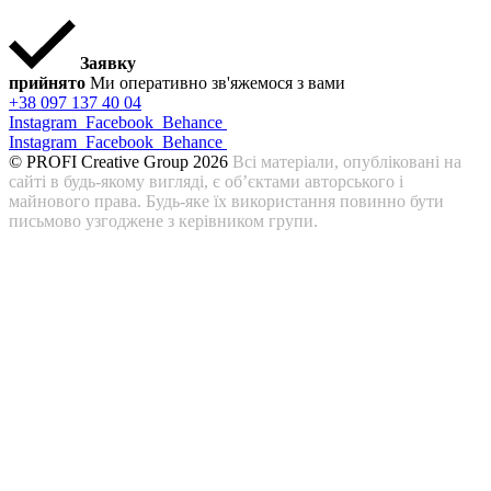
Заявку
прийнято
Ми оперативно зв'яжемося з вами
+38 097 137 40 04
Instagram
Facebook
Behance
Instagram
Facebook
Behance
© PROFI Creative Group 2026
Всі матеріали, опубліковані на
сайті в будь-якому вигляді, є об’єктами авторського і
майнового права. Будь-яке їх використання повинно бути
письмово узгоджене з керівником групи.