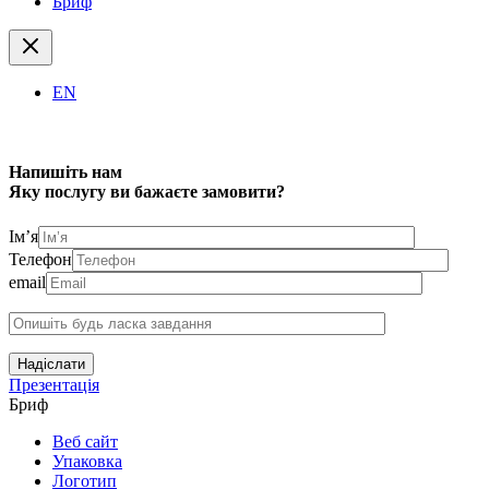
Бриф
EN
Напишіть нам
Яку послугу ви бажаєте замовити?
Ім’я
Телефон
email
Надіслати
Презентація
Бриф
Веб сайт
Упаковка
Логотип