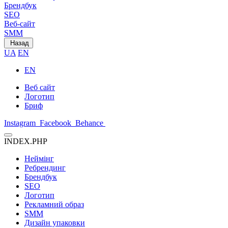
Брендбук
SEO
Веб-сайт
SMM
Назад
UA
EN
EN
Веб сайт
Логотип
Бриф
Instagram
Facebook
Behance
INDEX.PHP
Неймінг
Ребрендинг
Брендбук
SEO
Логотип
Рекламний образ
SMM
Дизайн упаковки