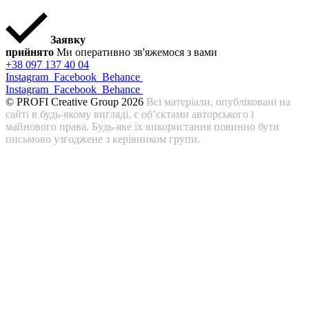
Заявку
прийнято
Ми оперативно зв'яжемося з вами
+38 097 137 40 04
Instagram
Facebook
Behance
Instagram
Facebook
Behance
© PROFI Creative Group 2026
Всі матеріали, опубліковані на
сайті в будь-якому вигляді, є об’єктами авторського і
майнового права. Будь-яке їх використання повинно бути
письмово узгоджене з керівником групи.