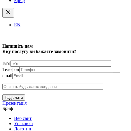
Бриф
EN
Напишіть нам
Яку послугу ви бажаєте замовити?
Ім’я
Телефон
email
Надіслати
Презентація
Бриф
Веб сайт
Упаковка
Логотип