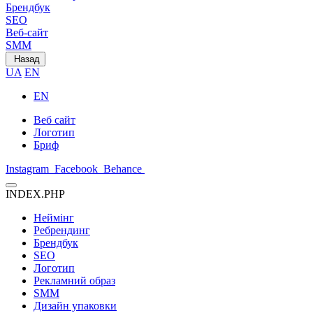
Брендбук
SEO
Веб-сайт
SMM
Назад
UA
EN
EN
Веб сайт
Логотип
Бриф
Instagram
Facebook
Behance
INDEX.PHP
Неймінг
Ребрендинг
Брендбук
SEO
Логотип
Рекламний образ
SMM
Дизайн упаковки