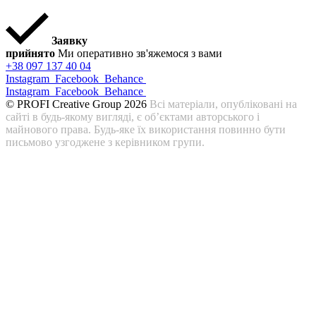
Заявку
прийнято
Ми оперативно зв'яжемося з вами
+38 097 137 40 04
Instagram
Facebook
Behance
Instagram
Facebook
Behance
© PROFI Creative Group 2026
Всі матеріали, опубліковані на
сайті в будь-якому вигляді, є об’єктами авторського і
майнового права. Будь-яке їх використання повинно бути
письмово узгоджене з керівником групи.