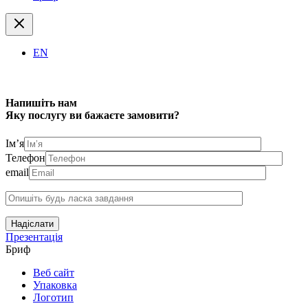
EN
Напишіть нам
Яку послугу ви бажаєте замовити?
Ім’я
Телефон
email
Надіслати
Презентація
Бриф
Веб сайт
Упаковка
Логотип