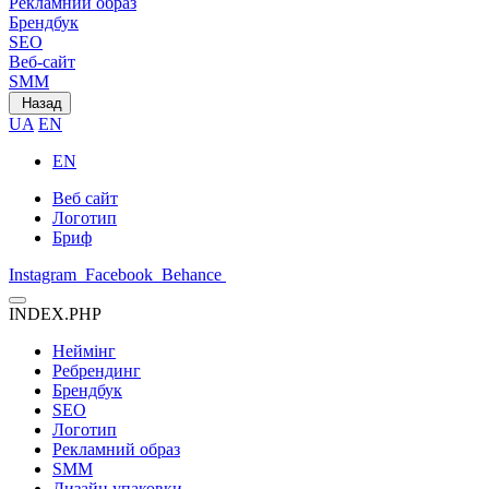
Рекламний образ
Брендбук
SEO
Веб-сайт
SMM
Назад
UA
EN
EN
Веб сайт
Логотип
Бриф
Instagram
Facebook
Behance
INDEX.PHP
Неймінг
Ребрендинг
Брендбук
SEO
Логотип
Рекламний образ
SMM
Дизайн упаковки