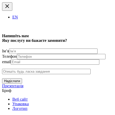
EN
Напишіть нам
Яку послугу ви бажаєте замовити?
Ім’я
Телефон
email
Надіслати
Презентація
Бриф
Веб сайт
Упаковка
Логотип