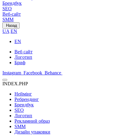
Брендбук
SEO
Веб-сайт
SMM
Назад
UA
EN
EN
Веб сайт
Логотип
Бриф
Instagram
Facebook
Behance
INDEX.PHP
Неймінг
Ребрендинг
Брендбук
SEO
Логотип
Рекламний образ
SMM
Дизайн упаковки