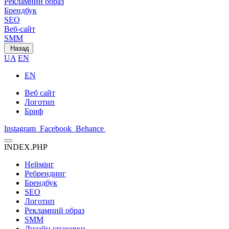
Рекламний образ
Брендбук
SEO
Веб-сайт
SMM
Назад
UA
EN
EN
Веб сайт
Логотип
Бриф
Instagram
Facebook
Behance
INDEX.PHP
Неймінг
Ребрендинг
Брендбук
SEO
Логотип
Рекламний образ
SMM
Дизайн упаковки