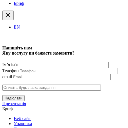
Бриф
EN
Напишіть нам
Яку послугу ви бажаєте замовити?
Ім’я
Телефон
email
Надіслати
Презентація
Бриф
Веб сайт
Упаковка