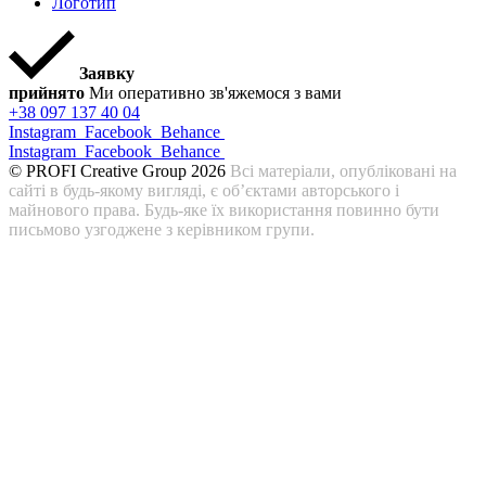
Логотип
Заявку
прийнято
Ми оперативно зв'яжемося з вами
+38 097 137 40 04
Instagram
Facebook
Behance
Instagram
Facebook
Behance
© PROFI Creative Group 2026
Всі матеріали, опубліковані на
сайті в будь-якому вигляді, є об’єктами авторського і
майнового права. Будь-яке їх використання повинно бути
письмово узгоджене з керівником групи.