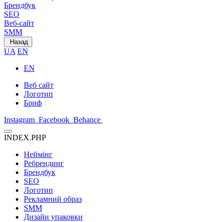
Брендбук
SEO
Веб-сайт
SMM
Назад
UA
EN
EN
Веб сайт
Логотип
Бриф
Instagram
Facebook
Behance
INDEX.PHP
Неймінг
Ребрендинг
Брендбук
SEO
Логотип
Рекламний образ
SMM
Дизайн упаковки