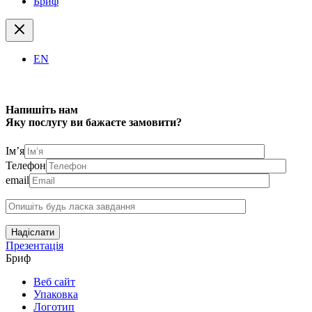
Бриф
EN
Напишіть нам
Яку послугу ви бажаєте замовити?
Ім’я
Телефон
email
Надіслати
Презентація
Бриф
Веб сайт
Упаковка
Логотип