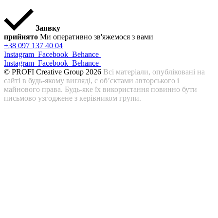
Заявку
прийнято
Ми оперативно зв'яжемося з вами
+38 097 137 40 04
Instagram
Facebook
Behance
Instagram
Facebook
Behance
© PROFI Creative Group 2026
Всі матеріали, опубліковані на
сайті в будь-якому вигляді, є об’єктами авторського і
майнового права. Будь-яке їх використання повинно бути
письмово узгоджене з керівником групи.