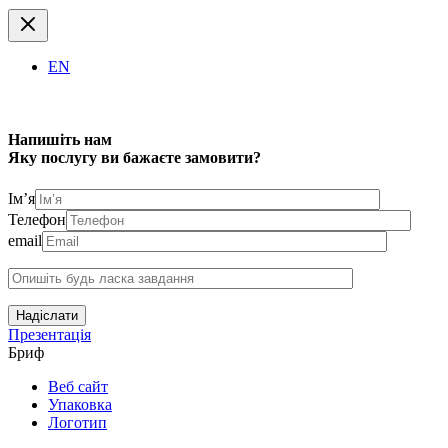
EN
Напишіть нам
Яку послугу ви бажаєте замовити?
Ім’я
Телефон
email
Надіслати
Презентація
Бриф
Веб сайт
Упаковка
Логотип