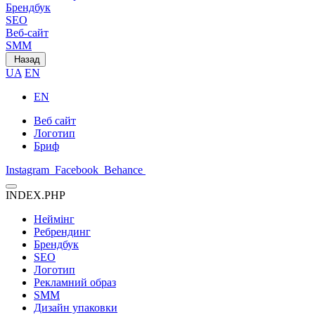
Брендбук
SEO
Веб-сайт
SMM
Назад
UA
EN
EN
Веб сайт
Логотип
Бриф
Instagram
Facebook
Behance
INDEX.PHP
Неймінг
Ребрендинг
Брендбук
SEO
Логотип
Рекламний образ
SMM
Дизайн упаковки