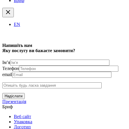
Бриф
EN
Напишіть нам
Яку послугу ви бажаєте замовити?
Ім’я
Телефон
email
Надіслати
Презентація
Бриф
Веб сайт
Упаковка
Логотип