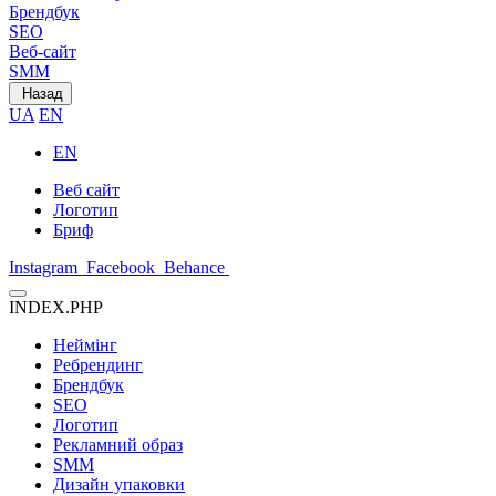
Брендбук
SEO
Веб-сайт
SMM
Назад
UA
EN
EN
Веб сайт
Логотип
Бриф
Instagram
Facebook
Behance
INDEX.PHP
Неймінг
Ребрендинг
Брендбук
SEO
Логотип
Рекламний образ
SMM
Дизайн упаковки