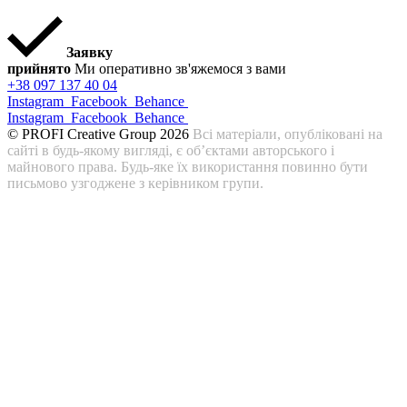
Заявку
прийнято
Ми оперативно зв'яжемося з вами
+38 097 137 40 04
Instagram
Facebook
Behance
Instagram
Facebook
Behance
© PROFI Creative Group 2026
Всі матеріали, опубліковані на
сайті в будь-якому вигляді, є об’єктами авторського і
майнового права. Будь-яке їх використання повинно бути
письмово узгоджене з керівником групи.