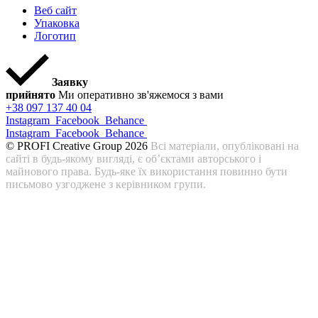
Веб сайт
Упаковка
Логотип
Заявку
прийнято
Ми оперативно зв'яжемося з вами
+38 097 137 40 04
Instagram
Facebook
Behance
Instagram
Facebook
Behance
© PROFI Creative Group 2026
Всі матеріали, опубліковані на
сайті в будь-якому вигляді, є об’єктами авторського і
майнового права. Будь-яке їх використання повинно бути
письмово узгоджене з керівником групи.