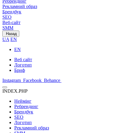
Ребрендинг
Рекламний образ
Брендбук
SEO
Веб-сайт
SMM
Назад
UA
EN
EN
Веб сайт
Логотип
Бриф
Instagram
Facebook
Behance
INDEX.PHP
Неймінг
Ребрендинг
Брендбук
SEO
Логотип
Рекламний образ