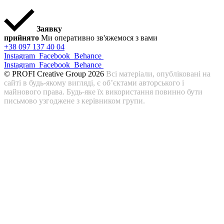
Заявку
прийнято
Ми оперативно зв'яжемося з вами
+38 097 137 40 04
Instagram
Facebook
Behance
Instagram
Facebook
Behance
© PROFI Creative Group 2026
Всі матеріали, опубліковані на
сайті в будь-якому вигляді, є об’єктами авторського і
майнового права. Будь-яке їх використання повинно бути
письмово узгоджене з керівником групи.