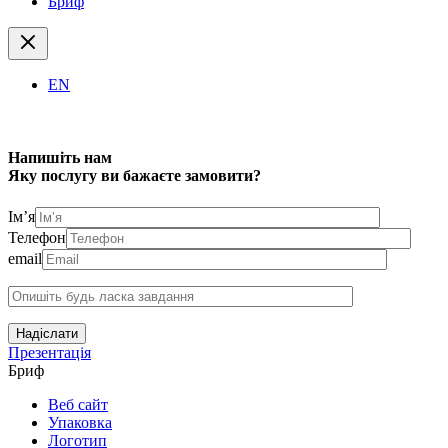
Бриф
EN
Напишіть нам
Яку послугу ви бажаєте замовити?
Ім’я
Телефон
email
Надіслати
Презентація
Бриф
Веб сайт
Упаковка
Логотип