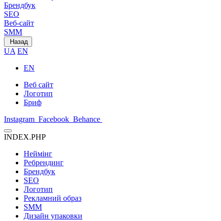
Брендбук
SEO
Веб-сайт
SMM
Назад
UA
EN
EN
Веб сайт
Логотип
Бриф
Instagram
Facebook
Behance
INDEX.PHP
Неймінг
Ребрендинг
Брендбук
SEO
Логотип
Рекламний образ
SMM
Дизайн упаковки