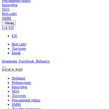
Рекламний образ
Брендбук
SEO
Веб-сайт
SMM
Назад
UA
EN
EN
Веб сайт
Логотип
Бриф
Instagram
Facebook
Behance
INDEX.PHP
Неймінг
Ребрендинг
Брендбук
SEO
Логотип
Рекламний образ
SMM
Дизайн упаковки