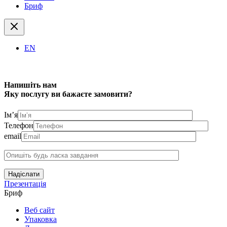
Бриф
EN
Напишіть нам
Яку послугу ви бажаєте замовити?
Ім’я
Телефон
email
Надіслати
Презентація
Бриф
Веб сайт
Упаковка