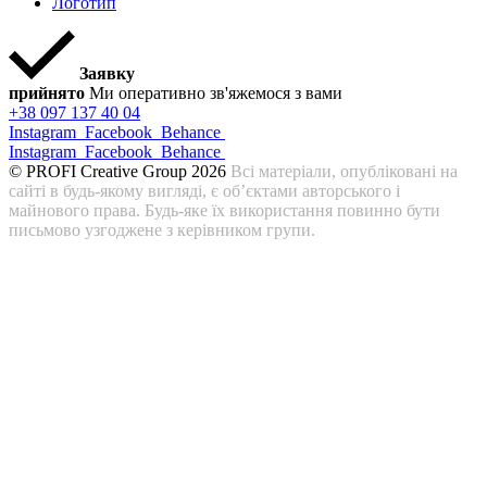
Логотип
Заявку
прийнято
Ми оперативно зв'яжемося з вами
+38 097 137 40 04
Instagram
Facebook
Behance
Instagram
Facebook
Behance
© PROFI Creative Group 2026
Всі матеріали, опубліковані на
сайті в будь-якому вигляді, є об’єктами авторського і
майнового права. Будь-яке їх використання повинно бути
письмово узгоджене з керівником групи.