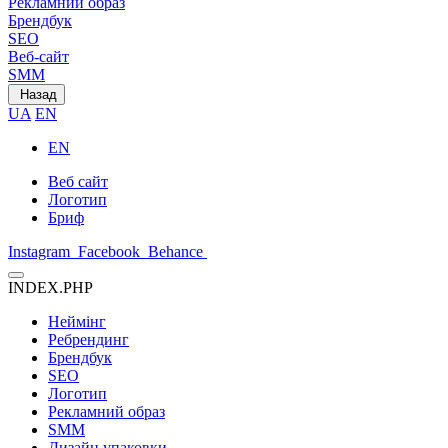
Рекламний образ
Брендбук
SEO
Веб-сайт
SMM
Назад
UA
EN
EN
Веб сайт
Логотип
Бриф
Instagram
Facebook
Behance
INDEX.PHP
Неймінг
Ребрендинг
Брендбук
SEO
Логотип
Рекламний образ
SMM
Дизайн упаковки