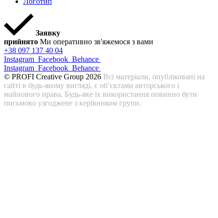
Логотип
Заявку
прийнято
Ми оперативно зв'яжемося з вами
+38 097 137 40 04
Instagram
Facebook
Behance
Instagram
Facebook
Behance
© PROFI Creative Group 2026
Всі матеріали, опубліковані на
сайті в будь-якому вигляді, є об’єктами авторського і
майнового права. Будь-яке їх використання повинно бути
письмово узгоджене з керівником групи.