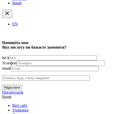
Бриф
EN
Напишіть нам
Яку послугу ви бажаєте замовити?
Ім’я
Телефон
email
Надіслати
Презентація
Бриф
Веб сайт
Упаковка