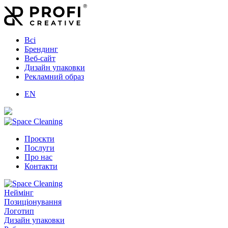
Всі
Брендинг
Веб-сайт
Дизайн упаковки
Рекламний образ
EN
Проєкти
Послуги
Про нас
Контакти
Неймінг
Позиціонування
Логотип
Дизайн упаковки