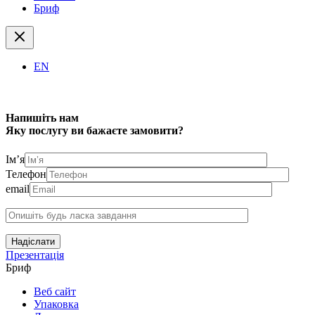
Бриф
EN
Напишіть нам
Яку послугу ви бажаєте замовити?
Ім’я
Телефон
email
Надіслати
Презентація
Бриф
Веб сайт
Упаковка