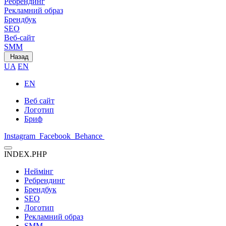
Ребрендинг
Рекламний образ
Брендбук
SEO
Веб-сайт
SMM
Назад
UA
EN
EN
Веб сайт
Логотип
Бриф
Instagram
Facebook
Behance
INDEX.PHP
Неймінг
Ребрендинг
Брендбук
SEO
Логотип
Рекламний образ
SMM